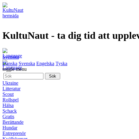
KultuNaut
- ta dig tid att upple
Svenska
Danska
Svenska
Engelska
Tyska
toggle menu
Ukraine
Litteratur
Scout
Rollspel
Hälsa
Schack
Gratis
Berättande
Hundar
Entreprenör
Kvällskurser