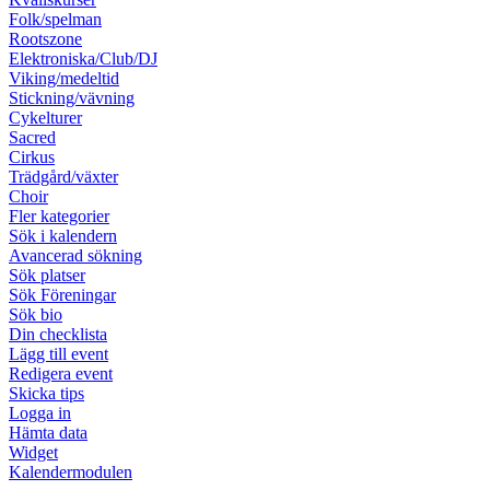
Folk/spelman
Rootszone
Elektroniska/Club/DJ
Viking/medeltid
Stickning/vävning
Cykelturer
Sacred
Cirkus
Trädgård/växter
Choir
Fler kategorier
Sök i kalendern
Avancerad sökning
Sök platser
Sök Föreningar
Sök bio
Din checklista
Lägg till event
Redigera event
Skicka tips
Logga in
Hämta data
Widget
Kalendermodulen