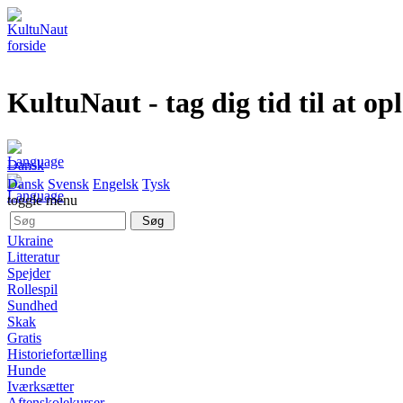
KultuNaut
- tag dig tid til at op
Dansk
Dansk
Svensk
Engelsk
Tysk
toggle menu
Ukraine
Litteratur
Spejder
Rollespil
Sundhed
Skak
Gratis
Historiefortælling
Hunde
Iværksætter
Aftenskolekurser